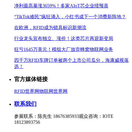
净利最高暴涨3659%！多家AIoT芯企业绩预喜
“TikTok难民”疯狂涌入，小红书成下一个消费新阵地？
在欧洲，RFID成为锁具标识新潮流
行业龙头宣布独立、涨价！这类芯片再迎新变局
狂亏1645万美元！模组大厂放弃蜂窝物联网业务
四千万RFID车牌订单被两个上市公司瓜分，海康威视落
选！
官方媒体链接
RFID世界网
物联网世界网
联系我们
参展联系：陈先生 18676385933
观众咨询：IOTE
18123893756