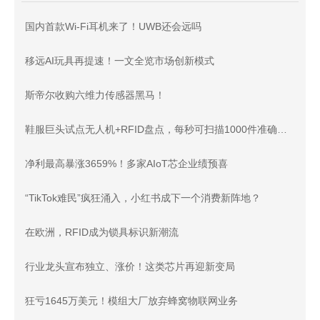
国内首款Wi-Fi耳机来了！UWB还会远吗
移远AI玩具再提速！一文全览市场创新模式
斯帝尔收购六维力传感器黑马！
鞋服巨头试点无人机+RFID盘点，每秒可扫描1000件准确率99.9%
净利最高暴涨3659%！多家AIoT芯企业绩预喜
“TikTok难民”疯狂涌入，小红书成下一个消费新阵地？
在欧洲，RFID成为锁具标识新潮流
行业龙头宣布独立、涨价！这类芯片再迎新变局
狂亏1645万美元！模组大厂放弃蜂窝物联网业务