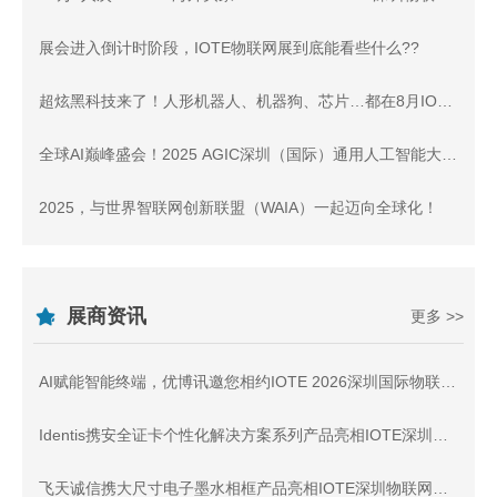
展会进入倒计时阶段，IOTE物联网展到底能看些什么??
超炫黑科技来了！人形机器人、机器狗、芯片…都在8月IOTE深圳物联网展！
全球AI巅峰盛会！2025 AGIC深圳（国际）通用人工智能大会暨产业博览会 正式启航！
2025，与世界智联网创新联盟（WAIA）一起迈向全球化！
展商资讯
更多 >>
AI赋能智能终端，优博讯邀您相约IOTE 2026深圳国际物联网展
Identis携安全证卡个性化解决方案系列产品亮相IOTE深圳物联网展，与您相约8月展会9号馆9D87交流
飞天诚信携大尺寸电子墨水相框产品亮相IOTE深圳物联网展，与您相约8月展会11号馆11A7-2展位交流！