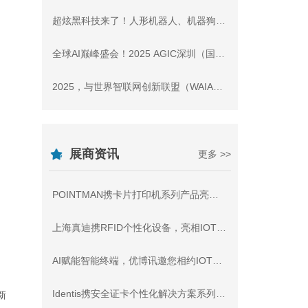
超炫黑科技来了！人形机器人、机器狗、芯片…都在8月IOTE深圳物联网展！
全球AI巅峰盛会！2025 AGIC深圳（国际）通用人工智能大会暨产业博览会 正式启航！
2025，与世界智联网创新联盟（WAIA）一起迈向全球化！
展商资讯
更多 >>
POINTMAN携卡片打印机系列产品亮相IOTE深圳物联网展，与您相约8月展会9号馆9D91交流
上海真迪携RFID个性化设备，亮相IOTE2026深圳物联网展 - 与您相约8月展会9号馆9D64交流
AI赋能智能终端，优博讯邀您相约IOTE 2026深圳国际物联网展
Identis携安全证卡个性化解决方案系列产品亮相IOTE深圳物联网展，与您相约8月展会9号馆9D87交流
新