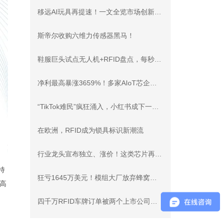
移远AI玩具再提速！一文全览市场创新模式
斯帝尔收购六维力传感器黑马！
鞋服巨头试点无人机+RFID盘点，每秒可扫描1000件准确率99.9%
净利最高暴涨3659%！多家AIoT芯企业绩预喜
“TikTok难民”疯狂涌入，小红书成下一个消费新阵地？
在欧洲，RFID成为锁具标识新潮流
行业龙头宣布独立、涨价！这类芯片再迎新变局
持
狂亏1645万美元！模组大厂放弃蜂窝物联网业务
高
四千万RFID车牌订单被两个上市公司瓜分，海康威视落选！