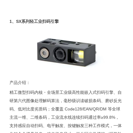
1、SX系列轻工业扫码引擎
产品介绍：
精工微型扫码内核・全场景工业级高性能嵌入式扫码引擎、自
研第六代图像处理解码算法，毫秒级识读破损条码、磨砂反光
码、低对比度劣质码；全覆盖 Code128/EAN/QR/DM 等全球
主流一维、二维条码，工业流水线连续扫码通过率≥99.8%，
支持感应自动扫码、电平触发、按键触发三种工作模式，一体