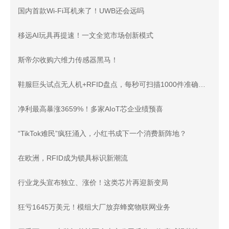
国内首款Wi-Fi耳机来了！UWB还会远吗
移远AI玩具再提速！一文全览市场创新模式
斯帝尔收购六维力传感器黑马！
鞋服巨头试点无人机+RFID盘点，每秒可扫描1000件准确率99.9%
净利最高暴涨3659%！多家AIoT芯企业绩预喜
“TikTok难民”疯狂涌入，小红书成下一个消费新阵地？
在欧洲，RFID成为锁具标识新潮流
行业龙头宣布独立、涨价！这类芯片再迎新变局
狂亏1645万美元！模组大厂放弃蜂窝物联网业务