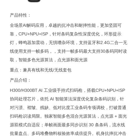
产品特性：
全场景AI解码应用，卓越的抗冲击和耐摔性能，更加坚固可
靠，CPU+NPU+ISP，针对条码复杂性深度优化，环形提示
灯，蜂鸣器加震动，无惧嘈杂环境，支持蓝牙和2.4G二合一无
线使用支持一帧多码，，支持一帧多码最大支持30条码同时读
取，智能多色光源算法，点光源和面光源
重点：兼具有线和无线/无线套包
产品介绍：
H300/H300BT AI 工业级手持式扫码枪，搭载CPU+NPU+ISP
协同处理芯片，依托 AI 智能算法深度优化复杂条码识别，针
对污渍、褶皱、残缺、低对比度工业条码专项调校，打破普通
扫码枪识读局限。独家智能多色混合光源算法，点光源 + 面光
源双模式自适应；单帧画面最多同步识别 30 条条码，流水线
批量盘点、多码堆叠物料核验效率成倍提升。机身抗摔抗冲击