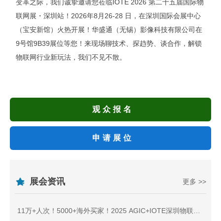
变革之际，我们诚挚邀请您莅临IOTE 2026 第二十五届国际物
联网展・深圳站！2026年8月26-28 日，在深圳国际会展中心
（宝安新馆）火热开展！华盛通（无锡）影像科技有限公司在
9号馆9B39展位等您！来现场聊技术、探趋势、谈合作，解锁
物联网行业新玩法，我们不见不散。
观众报名
申请展位
展会资讯
更多 >>
11万+人次！5000+海外买家！2025 AGIC+IOTE深圳物联网展盛大收官，2026相约再聚！