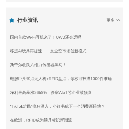
行业资讯
更多 >>
国内首款Wi-Fi耳机来了！UWB还会远吗
移远AI玩具再提速！一文全览市场创新模式
斯帝尔收购六维力传感器黑马！
鞋服巨头试点无人机+RFID盘点，每秒可扫描1000件准确率99.9%
净利最高暴涨3659%！多家AIoT芯企业绩预喜
“TikTok难民”疯狂涌入，小红书成下一个消费新阵地？
在欧洲，RFID成为锁具标识新潮流